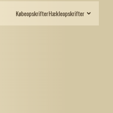
Købeopskrifter
Hækleopskrifter